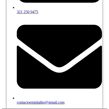
321 250 0475
contactoempitalito@gmail.com