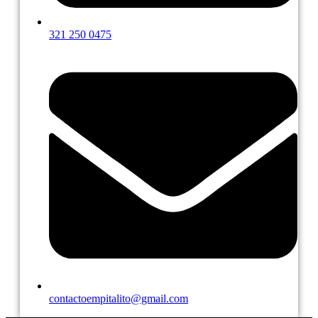
321 250 0475
contactoempitalito@gmail.com