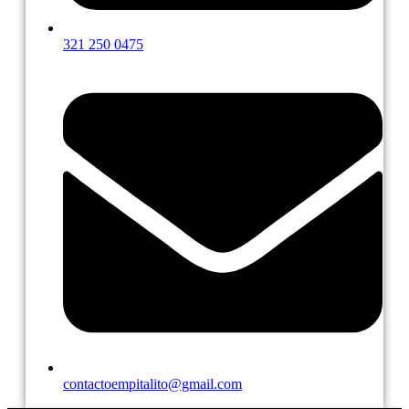
321 250 0475
contactoempitalito@gmail.com