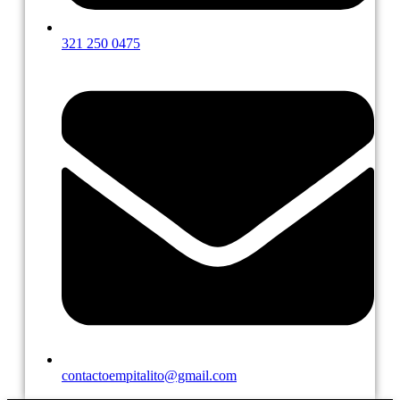
321 250 0475
contactoempitalito@gmail.com