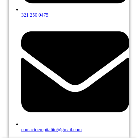
321 250 0475
contactoempitalito@gmail.com