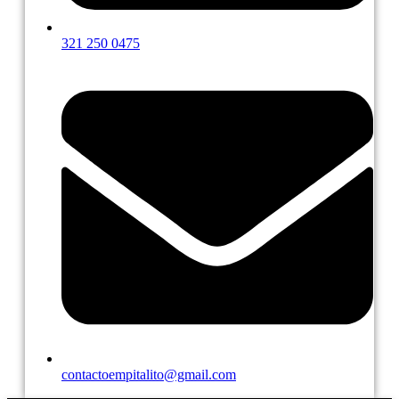
321 250 0475
contactoempitalito@gmail.com