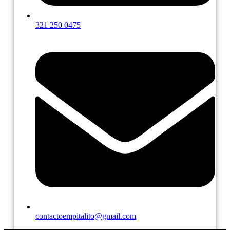
321 250 0475
contactoempitalito@gmail.com