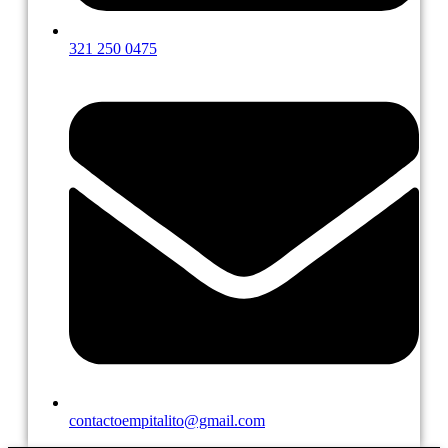
321 250 0475
contactoempitalito@gmail.com