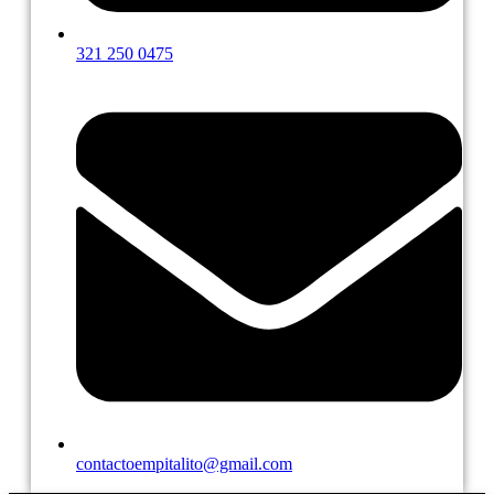
321 250 0475
contactoempitalito@gmail.com