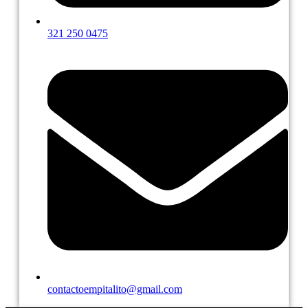
321 250 0475
contactoempitalito@gmail.com