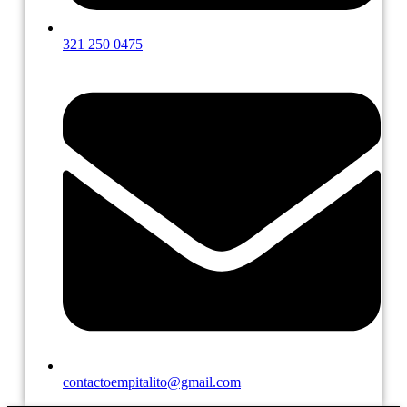
321 250 0475
contactoempitalito@gmail.com