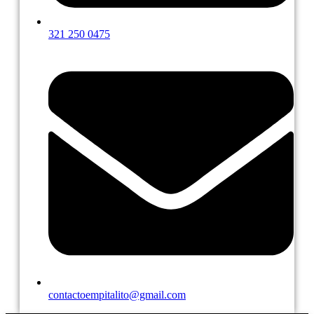
321 250 0475
contactoempitalito@gmail.com