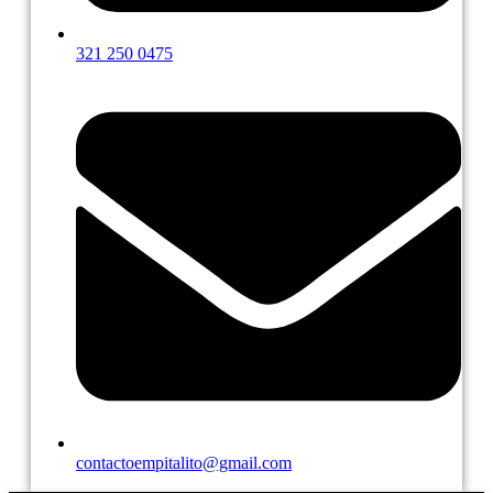
321 250 0475
contactoempitalito@gmail.com