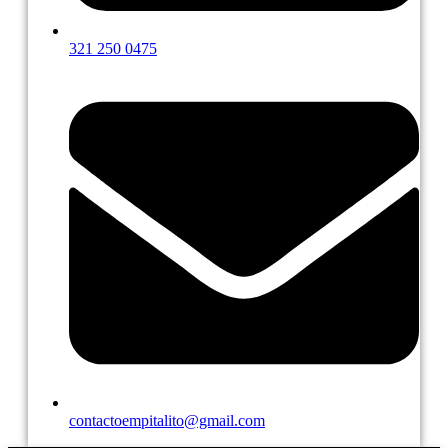
321 250 0475
contactoempitalito@gmail.com