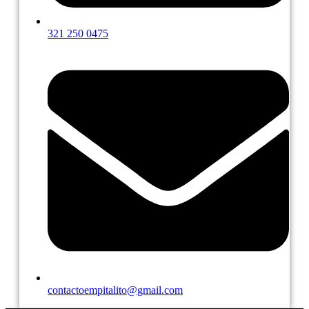
321 250 0475
contactoempitalito@gmail.com