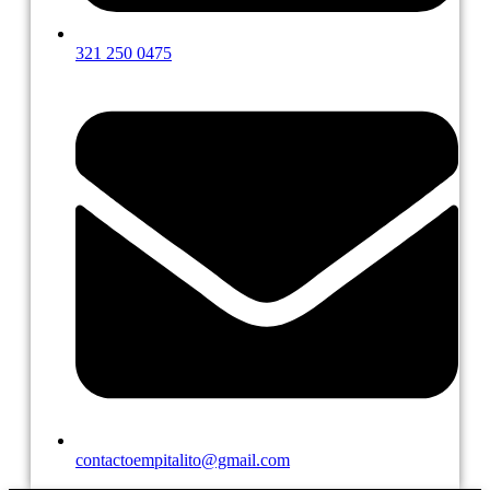
321 250 0475
contactoempitalito@gmail.com